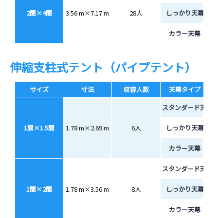
2間×4間
3.56 m×7.17 m
28人
しっかり天幕
カラー天幕
伸縮支柱式テント（パイプテント）
サイズ
寸法
収容人数
天幕タイプ
スタンダード天幕
1間×1.5間
1.78 m×2.69 m
6人
しっかり天幕
カラー天幕
スタンダード天幕
1間×2間
1.78 m×3.56 m
8人
しっかり天幕
カラー天幕