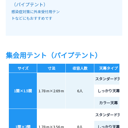
（パイプテント）
感染症対策に外来受付用テン
トなどにもおすすめです
集会用テント（パイプテント）
サイズ
寸法
収容人数
天幕タイプ
スタンダード天幕
1間×1.5間
1.78 m×2.69 m
6人
しっかり天幕
カラー天幕
スタンダード天幕
1間×2間
1.78 m×3.56 m
8人
しっかり天幕