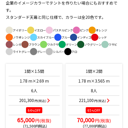
企業のイメージカラーでテントを作りたい場合にもおすすめで
す。
スタンダード天幕と同じ仕様で、カラーは全20色です。
アイボリー
イエロー
パステルピンク
ピンク
オレンジ
ノウオレンジ
スカイブルー
ブルー
インディゴ
レッド
レンガ
ブラウン
ワカクサ
グリーン
ノウグリーン
ワサビ
ライトグレー
グレー
シルバー
クロ
1間×1.5間
1間×2間
1.78 m×2.69 m
1.78 m×3.565 m
6人
8人
201,300
221,100
円(税込)
円(税込)
64
OFF
65
OFF
%
%
65,000
70,000
円(税抜)
円(税抜)
(71,500円税込)
(77,000円税込)