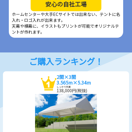
安心の自社工場
ホームセンターや大手ECサイトでは出来ない、テントに名
入れ・ロゴ入れが出来ます。
天幕や横幕に、イラストもプリントが可能でオリジナルテ
ントが作れます。
ご購入ランキング！
2間×3間
3.565m×5.34m
しっかり天幕
138,000
円(税抜)