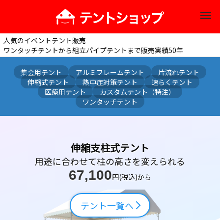
人気のイベントテント販売
ワンタッチテントから組立パイプテントまで販売実績50年
集会用テント
アルミフレームテント
片流れテント
伸縮式テント
熱中症対策テント
速らくテント
医療用テント
カスタムテント（特注）
ワンタッチテント
伸縮支柱式テント
用途に合わせて柱の高さを変えられる
67,100
円(税込)から
テント一覧へ