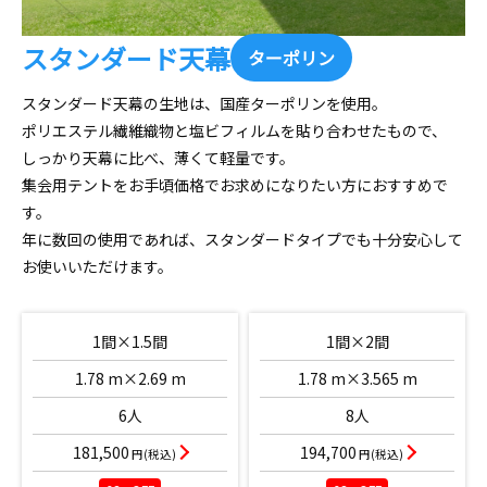
スタンダード天幕
ターポリン
スタンダード天幕の生地は、国産ターポリンを使用。
ポリエステル繊維織物と塩ビフィルムを貼り合わせたもので、
しっかり天幕に比べ、薄くて軽量です。
集会用テントをお手頃価格でお求めになりたい方におすすめで
す。
年に数回の使用であれば、スタンダードタイプでも十分安心して
お使いいただけます。
1間×1.5間
1間×2間
1.78 m×2.69 m
1.78 m×3.565 m
6人
8人
181,500
194,700
円(税込)
円(税込)