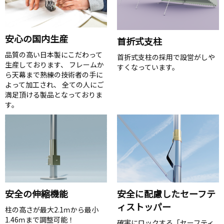
安心の国内生産
首折式支柱
品質の高い日本製にこだわって
首折式支柱の採用で設営がしや
生産しております、 フレームか
すくなっています。
ら天幕まで熟練の技術者の手に
よって加工され、 全ての人にご
満足頂ける製品となっておりま
す。
安全に配慮したセーフテ
安全の伸縮機能
ィストッパー
柱の高さが最大2.1ｍから最小
1.46ｍまで調整可能！
確実にロックする「セーフティ