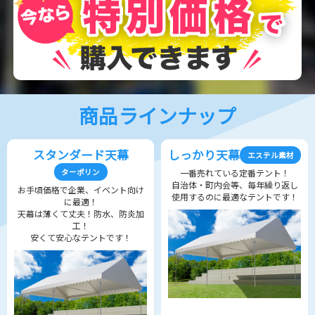
商品ラインナップ
スタンダード天幕
しっかり天幕
エステル素材
ターポリン
一番売れている定番テント！
自治体・町内会等、毎年繰り返し
お手頃価格で企業、イベント向け
使用するのに最適なテントです！
に最適！
天幕は薄くて丈夫！防水、防炎加
工！
安くて安心なテントです！