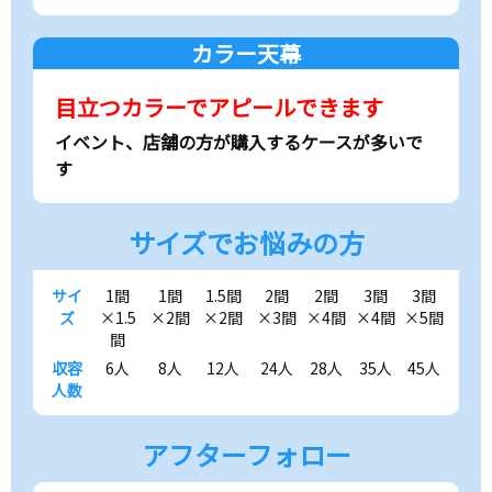
カラー天幕
目立つカラーでアピールできます
イベント、店舗の方が購入するケースが多いで
す
サイズでお悩みの方
サイ
1間
1間
1.5間
2間
2間
3間
3間
ズ
×1.5
×2間
×2間
×3間
×4間
×4間
×5間
間
収容
6人
8人
12人
24人
28人
35人
45人
人数
アフターフォロー