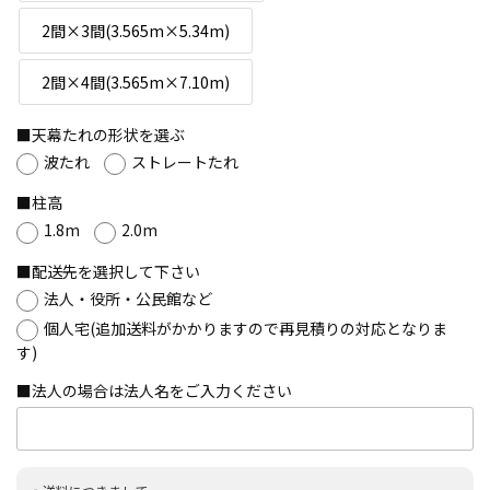
2間×3間(3.565m×5.34m)
2間×4間(3.565m×7.10m)
天幕たれの形状を選ぶ
波たれ
ストレートたれ
柱高
1.8m
2.0m
配送先を選択して下さい
法人・役所・公民館など
個人宅(追加送料がかかりますので再見積りの対応となりま
す)
法人の場合は法人名をご入力ください