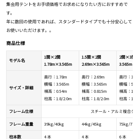
集会用テントをお手頃価格でお求めになりたい方におすすめで
す。
年に数回の使用であれば、スタンダードタイプでも十分安心して
お使いいただけます。。
商品仕様
1間×2間
1.5間×2間
2間×3間
モデル名
1.78m×3.565m
2.69m×3.565m
3.565m×5
奥行：1.78m
奥行：2.69m
奥行：3.56
横幅：3.565m
横幅：3.565m
横幅：5.3
サイズ・詳細
棟高：0.54m
棟高：0.815m
棟高：1.0
柱高：1.8/2.0m
柱高：1.8/2.0m
柱高：1.8/
フレーム仕様
スチール・アルミ複合タイ
フレーム重量
39kg/40kg
44kg/45kg
75kg/77kg
柱本数
4 本
4 本
6 本