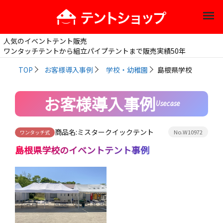
人気のイベントテント販売
ワンタッチテントから組立パイプテントまで販売実績50年
TOP
お客様導入事例
学校・幼稚園
島根県学校
お客様導入事例
Usecase
商品名:
ミスタークイックテント
No.W10972
ワンタッチ式
島根県学校
のイベントテント事例