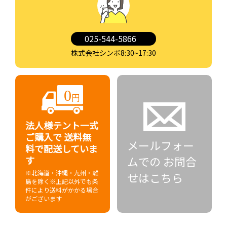
025-544-5866
株式会社シンボ8:30~17:30
法人様テント一式
ご購入で
送料無
メールフォー
料で配送していま
ムでの
お問合
す
※北海道・沖縄・九州・離
せはこちら
島を除く
※上記以外でも条
件により送料がかかる場合
がございます