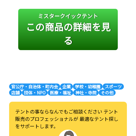
ミスタークイックテント
この商品の詳細を見
る
官公庁・自治体・町内会
企業
学校・幼稚園
スポーツ
店舗
団体・NPO
医療・福祉
神社・寺院
その他
テントの事ならなんでもご相談ください
テント
販売のプロフェッショナルが
最適なテント探し
をサポートします。