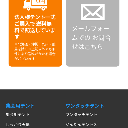
法人様テント一式
ご購入で
送料無
メールフォー
料で配送していま
ムでの
お問合
す
※北海道・沖縄・九州・離
せはこちら
島を除く
※上記以外でも条
件により送料がかかる場合
がございます
集会用テント
ワンタッチテント
集会用テント
ワンタッチテント
しっかり天幕
かんたんテント３