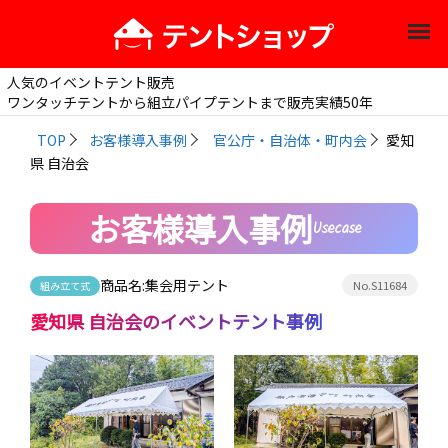
人気のイベントテント販売
ワンタッチテントから組立パイプテントまで販売実績50年
TOP
お客様導入事例
官公庁・自治体・町内会
愛知
県 自治会
お客様導入事例
Usecase
商品名:
集会用テント
No.S11684
組み立て式
愛知県 自治会
のイベントテント事例