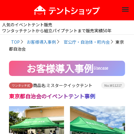
人気のイベントテント販売
ワンタッチテントから組立パイプテントまで販売実績50年
TOP
お客様導入事例
官公庁・自治体・町内会
東京
都自治会
お客様導入事例
Usecase
商品名:
ミスタークイックテント
No.W11217
ワンタッチ式
東京都自治会
のイベントテント事例