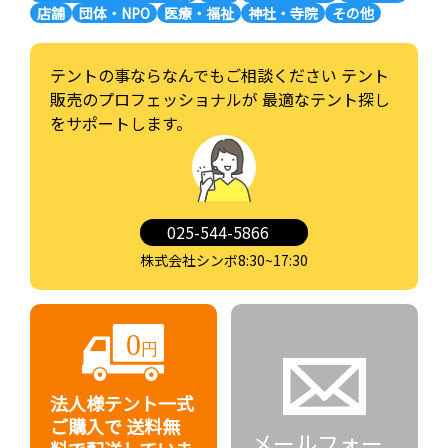
店舗
団体・NPO
医療・福祉
神社・寺院
その他
テントの事ならなんでもご相談ください
テント
販売のプロフェッショナルが
最適なテント探し
をサポートします。
025-544-5866
株式会社シンボ8:30~17:30
法人様テント一式
ご購入で
送料無
メールフォー