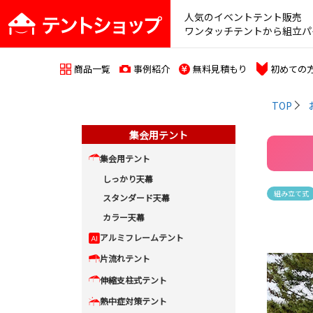
人気のイベントテント販売
ワンタッチテントから組立パ
商品一覧
事例紹介
無料見積もり
初めての
TOP
集会用テント
集会用テント
しっかり天幕
組み立て式
スタンダード天幕
カラー天幕
アルミフレームテント
片流れテント
伸縮支柱式テント
熱中症対策テント