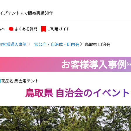
イプテントまで販売実績50年
方へ
よくある質問
ご利用ガイド
お客様導入事例
官公庁・自治体・町内会
鳥取県 自治会
お客様導入事例
Us
商品名:
集会用テント
鳥取県 自治会
のイベント