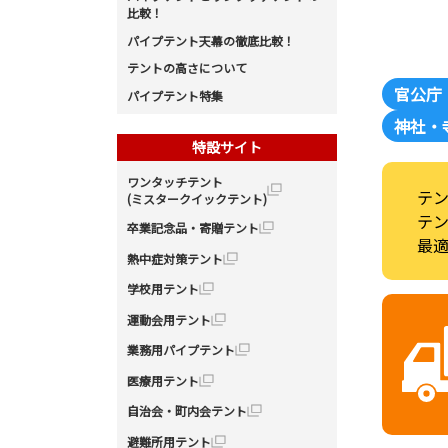
比較！
パイプテント天幕の徹底比較！
テントの高さについて
官公庁
パイプテント特集
神社・
特設サイト
ワンタッチテント
テ
(ミスタークイックテント)
テ
卒業記念品・寄贈テント
最
熱中症対策テント
学校用テント
運動会用テント
業務用パイプテント
医療用テント
自治会・町内会テント
避難所用テント