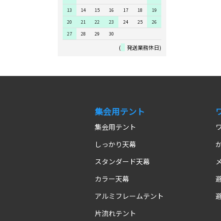
13
14
15
16
17
18
19
20
21
22
23
24
25
26
27
28
29
30
(
発送業務休日)
集会用テント
集会用テント
しっかり天幕
スタンダード天幕
カラー天幕
アルミフレームテント
片流れテント